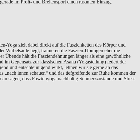
gerade im Proﬁ- und Breitensport einen rasanten Einzug.
ien-Yoga zielt dabei direkt auf die Faszienketten des Körper und
r Wirbelsäule liegt, trainieren die Faszien-Übungen eher die
Der Übende hält die Fasziendehnungen länger als eine gewöhnliche
d im Gegensatz zur klassischen Asana (Yogastellung) federt der
end und entschleunigend wirkt, lehnen wir sie gerne an das
as „nach innen schauen“ und das tiefgreifende zur Ruhe kommen der
an sagen, dass Faszienyoga nachhaltig Schmerzzustände und Stress