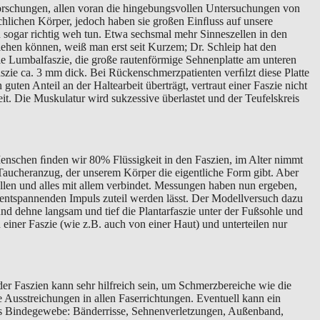
orschungen, allen voran die hingebungsvollen Untersuchungen von
schlichen Körper, jedoch haben sie großen Einﬂuss auf unsere
ogar richtig weh tun. Etwa sechsmal mehr Sinneszellen in den
ehen können, weiß man erst seit Kurzem; Dr. Schleip hat den
Die Lumbalfaszie, die große rautenförmige Sehnenplatte am unteren
aszie ca. 3 mm dick. Bei Rückenschmerzpatienten verﬁlzt diese Platte
n Anteil an der Haltearbeit überträgt, vertraut einer Faszie nicht
beit. Die Muskulatur wird sukzessive überlastet und der Teufelskreis
Menschen ﬁnden wir 80% Flüssigkeit in den Faszien, im Alter nimmt
m Taucheranzug, der unserem Körper die eigentliche Form gibt. Aber
llen und alles mit allem verbindet. Messungen haben nun ergeben,
n entspannenden Impuls zuteil werden lässt. Der Modellversuch dazu
d dehne langsam und tief die Plantarfaszie unter der Fußsohle und
 einer Faszie (wie z.B. auch von einer Haut) und unterteilen nur
er Faszien kann sehr hilfreich sein, um Schmerzbereiche wie die
Ausstreichungen in allen Faserrichtungen. Eventuell kann ein
 das Bindegewebe: Bänderrisse, Sehnenverletzungen, Außenband,