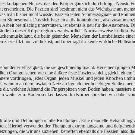
es kollagenen Netzes, das den Körper gänzlich durchdringt. Neuste F
cht erscheinen. Die Faszien sind bestimmt nicht das Wichtigste am men
man bisher nicht wusste: Faszien leiten Schmerzsignale und können s
en Sinnesorgan. Das sich Faszien aktiv kontrahieren, also zusammenzi
r Arbeit breitﬂächig unterstützen, ist ebenfalls neu für die Anatomen. 
tände in dieser Körperregion verantwortlich. Normalerweise ist diese F
kenmuskulatur, die beim gesunden Menschen der Lumbalfaszie einen gute
n zu verﬁlzt und zu dick ist, und überträgt ihr keine wirkliche Haltear
gebundener Flüssigkeit, die sie geschmeidig macht. Bei einem jungen 
ellten Orange, sehen wir eine äußere feste Faszienschicht, gleich eine
 Innere vordringen, jedes Organ, jeden Muskel und jeden Knochen umhü
rt, wenn man dem faszialen Netz an irgendeiner beliebigen Stelle eine
 dir, welchen Abstand die Fingerspitzen vom Boden haben, massiere un
tlich weiter zum Boden senken lassen. Im Körper sprechen wir daher von
rkräfte und Dehnungen in alle Richtungen. Eine manuelle Behandlung d
ten. Hierbei verwendet der Therapeut extrem langsame und tiefgehende 
tzungen, die wir uns zuziehen, betreffen ebenfalls die Faszien, also