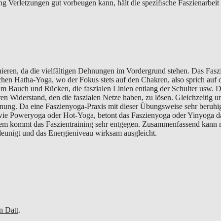
g Verletzungen gut vorbeugen kann, hält die speziﬁsche Faszienarbeit 
ainieren, da die vielfältigen Dehnungen im Vordergrund stehen. Das Fasz
hen Hatha-Yoga, wo der Fokus stets auf den Chakren, also sprich auf de
m Bauch und Rücken, die faszialen Linien entlang der Schulter usw. 
Widerstand, den die faszialen Netze haben, zu lösen. Gleichzeitig un
nung. Da eine Faszienyoga-Praxis mit dieser Übungsweise sehr beruhig
 wie Poweryoga oder Hot-Yoga, betont das Faszienyoga oder Yinyoga d
em kommt das Faszientraining sehr entgegen. Zusammenfassend kann m
hleunigt und das Energieniveau wirksam ausgleicht.
n Datt
.