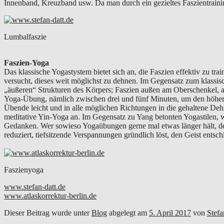
Innenband, Kreuzband usw. Da man durch ein gezieltes Faszientrainin
Lumbalfaszie
Faszien-Yoga
Das klassische Yogastystem bietet sich an, die Faszien effektiv zu tr
versucht, dieses weit möglichst zu dehnen. Im Gegensatz zum klassisc
„äußeren“ Strukturen des Körpers; Faszien außen am Oberschenkel, a
Yoga-Übung, nämlich zwischen drei und fünf Minuten, um den höheren 
Übende leicht und in alle möglichen Richtungen in die gehaltene Deh
meditative Yin-Yoga an. Im Gegensatz zu Yang betonten Yogastilen,
Gedanken. Wer sowieso Yogaübungen gerne mal etwas länger hält, d
reduziert, tiefsitzende Verspannungen gründlich löst, den Geist entsc
Faszienyoga
www.stefan-datt.de
www.atlaskorrektur-berlin.de
Dieser Beitrag wurde unter
Blog
abgelegt am
5. April 2017
von
Stefa