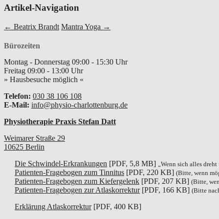
Artikel-Navigation
←
Beatrix Brandt
Mantra Yoga
→
Bürozeiten
Montag - Donnerstag
09:00
-
15:30
Uhr
Freitag
09:00
-
13:00
Uhr
» Hausbesuche möglich «
Telefon:
030 38 106 108
E-Mail:
info@physio-charlottenburg.de
Physiotherapie Praxis Stefan Datt
Weimarer Straße 29
10625
Berlin
Die Schwindel-Erkrankungen
[PDF, 5,8 MB]
„Wenn sich alles dreh
Patienten-Fragebogen zum Tinnitus
[PDF, 220 KB]
(Bitte, wenn mö
Patienten-Fragebogen zum Kiefergelenk
[PDF, 207 KB]
(Bitte, we
Patienten-Fragebogen zur Atlaskorrektur
[PDF, 166 KB]
(Bitte nac
Erklärung Atlaskorrektur
[PDF, 400 KB]