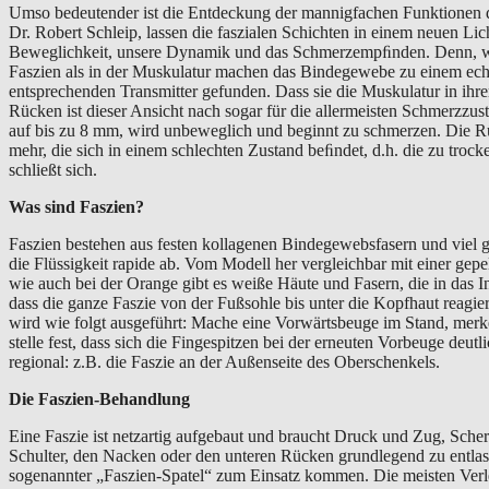
Umso bedeutender ist die Entdeckung der mannigfachen Funktionen d
Dr. Robert Schleip, lassen die faszialen Schichten in einem neuen Li
Beweglichkeit, unsere Dynamik und das Schmerzempﬁnden. Denn, was 
Faszien als in der Muskulatur machen das Bindegewebe zu einem echt
entsprechenden Transmitter gefunden. Dass sie die Muskulatur in ihre
Rücken ist dieser Ansicht nach sogar für die allermeisten Schmerzzus
auf bis zu 8 mm, wird unbeweglich und beginnt zu schmerzen. Die Rüc
mehr, die sich in einem schlechten Zustand beﬁndet, d.h. die zu trocke
schließt sich.
Was sind Faszien?
Faszien bestehen aus festen kollagenen Bindegewebsfasern und viel 
die Flüssigkeit rapide ab. Vom Modell her vergleichbar mit einer gep
wie auch bei der Orange gibt es weiße Häute und Fasern, die in das
dass die ganze Faszie von der Fußsohle bis unter die Kopfhaut reagie
wird wie folgt ausgeführt: Mache eine Vorwärtsbeuge im Stand, merke
stelle fest, dass sich die Fingespitzen bei der erneuten Vorbeuge deu
regional: z.B. die Faszie an der Außenseite des Oberschenkels.
Die Faszien-Behandlung
Eine Faszie ist netzartig aufgebaut und braucht Druck und Zug, Sche
Schulter, den Nacken oder den unteren Rücken grundlegend zu entlas
sogenannter „Faszien-Spatel“ zum Einsatz kommen. Die meisten Verle