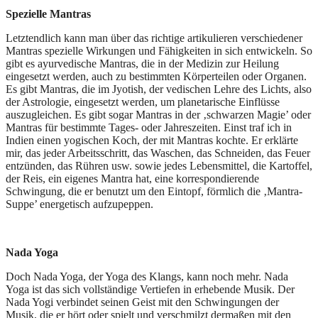
Spezielle Mantras
Letztendlich kann man über das richtige artikulieren verschiedener
Mantras spezielle Wirkungen und Fähigkeiten in sich entwickeln. So
gibt es ayurvedische Mantras, die in der Medizin zur Heilung
eingesetzt werden, auch zu bestimmten Körperteilen oder Organen.
Es gibt Mantras, die im Jyotish, der vedischen Lehre des Lichts, also
der Astrologie, eingesetzt werden, um planetarische Einflüsse
auszugleichen. Es gibt sogar Mantras in der ‚schwarzen Magie’ oder
Mantras für bestimmte Tages- oder Jahreszeiten. Einst traf ich in
Indien einen yogischen Koch, der mit Mantras kochte. Er erklärte
mir, das jeder Arbeitsschritt, das Waschen, das Schneiden, das Feuer
entzünden, das Rühren usw. sowie jedes Lebensmittel, die Kartoffel,
der Reis, ein eigenes Mantra hat, eine korrespondierende
Schwingung, die er benutzt um den Eintopf, förmlich die ‚Mantra-
Suppe’ energetisch aufzupeppen.
Nada Yoga
Doch Nada Yoga, der Yoga des Klangs, kann noch mehr. Nada
Yoga ist das sich vollständige Vertiefen in erhebende Musik. Der
Nada Yogi verbindet seinen Geist mit den Schwingungen der
Musik, die er hört oder spielt und verschmilzt dermaßen mit den