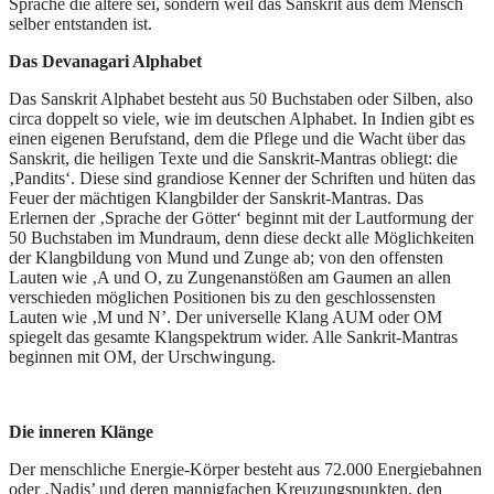
Sprache die ältere sei, sondern weil das Sanskrit aus dem Mensch
selber entstanden ist.
Das Devanagari Alphabet
Das Sanskrit Alphabet besteht aus 50 Buchstaben oder Silben, also
circa doppelt so viele, wie im deutschen Alphabet. In Indien gibt es
einen eigenen Berufstand, dem die Pflege und die Wacht über das
Sanskrit, die heiligen Texte und die Sanskrit-Mantras obliegt: die
‚Pandits‘. Diese sind grandiose Kenner der Schriften und hüten das
Feuer der mächtigen Klangbilder der Sanskrit-Mantras. Das
Erlernen der ‚Sprache der Götter‘ beginnt mit der Lautformung der
50 Buchstaben im Mundraum, denn diese deckt alle Möglichkeiten
der Klangbildung von Mund und Zunge ab; von den offensten
Lauten wie ‚A und O, zu Zungenanstößen am Gaumen an allen
verschieden möglichen Positionen bis zu den geschlossensten
Lauten wie ‚M und N’. Der universelle Klang AUM oder OM
spiegelt das gesamte Klangspektrum wider. Alle Sankrit-Mantras
beginnen mit OM, der Urschwingung.
Die inneren Klänge
Der menschliche Energie-Körper besteht aus 72.000 Energiebahnen
oder ‚Nadis’ und deren mannigfachen Kreuzungspunkten, den