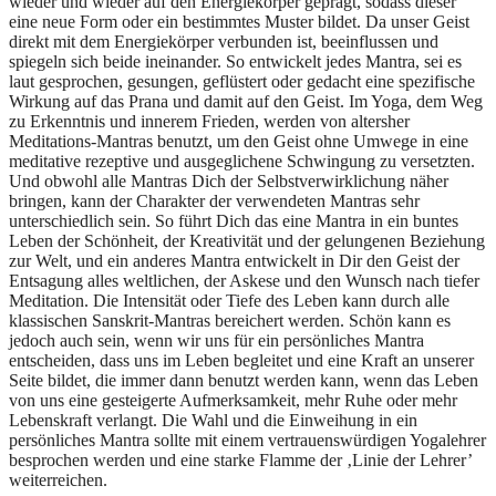
wieder und wieder auf den Energiekörper geprägt, sodass dieser
eine neue Form oder ein bestimmtes Muster bildet. Da unser Geist
direkt mit dem Energiekörper verbunden ist, beeinflussen und
spiegeln sich beide ineinander. So entwickelt jedes Mantra, sei es
laut gesprochen, gesungen, geflüstert oder gedacht eine spezifische
Wirkung auf das Prana und damit auf den Geist. Im Yoga, dem Weg
zu Erkenntnis und innerem Frieden, werden von altersher
Meditations-Mantras benutzt, um den Geist ohne Umwege in eine
meditative rezeptive und ausgeglichene Schwingung zu versetzten.
Und obwohl alle Mantras Dich der Selbstverwirklichung näher
bringen, kann der Charakter der verwendeten Mantras sehr
unterschiedlich sein. So führt Dich das eine Mantra in ein buntes
Leben der Schönheit, der Kreativität und der gelungenen Beziehung
zur Welt, und ein anderes Mantra entwickelt in Dir den Geist der
Entsagung alles weltlichen, der Askese und den Wunsch nach tiefer
Meditation. Die Intensität oder Tiefe des Leben kann durch alle
klassischen Sanskrit-Mantras bereichert werden. Schön kann es
jedoch auch sein, wenn wir uns für ein persönliches Mantra
entscheiden, dass uns im Leben begleitet und eine Kraft an unserer
Seite bildet, die immer dann benutzt werden kann, wenn das Leben
von uns eine gesteigerte Aufmerksamkeit, mehr Ruhe oder mehr
Lebenskraft verlangt. Die Wahl und die Einweihung in ein
persönliches Mantra sollte mit einem vertrauenswürdigen Yogalehrer
besprochen werden und eine starke Flamme der ‚Linie der Lehrer’
weiterreichen.