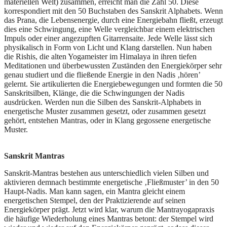
materiellen Welt) zusammen, erreicht man die Zahl 50. Diese
korrespondiert mit den 50 Buchstaben des Sanskrit Alphabets. Wenn
das Prana, die Lebensenergie, durch eine Energiebahn fließt, erzeugt
dies eine Schwingung, eine Welle vergleichbar einem elektrischen
Impuls oder einer angezupften Gitarrensaite. Jede Welle lässt sich
physikalisch in Form von Licht und Klang darstellen. Nun haben
die Rishis, die alten Yogameister im Himalaya in ihren tiefen
Meditationen und überbewussten Zuständen den Energiekörper sehr
genau studiert und die fließende Energie in den Nadis ‚hören’
gelernt. Sie artikulierten die Energiebewegungen und formten die 50
Sanskritsilben, Klänge, die die Schwingungen der Nadis
ausdrücken. Werden nun die Silben des Sanskrit-Alphabets in
energetische Muster zusammen gesetzt, oder zusammen gesetzt
gehört, entstehen Mantras, oder in Klang gegossene energetische
Muster.
Sanskrit Mantras
Sanskrit-Mantras bestehen aus unterschiedlich vielen Silben und
aktivieren demnach bestimmte energetische ‚Fließmuster’ in den 50
Haupt-Nadis. Man kann sagen, ein Mantra gleicht einem
energetischen Stempel, den der Praktizierende auf seinen
Energiekörper prägt. Jetzt wird klar, warum die Mantrayogapraxis
die häufige Wiederholung eines Mantras betont: der Stempel wird