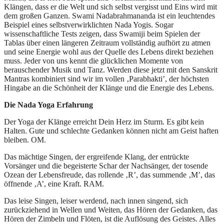
Klängen, dass er die Welt und sich selbst vergisst und Eins wird mit
dem großen Ganzen. Swami Nadabrahmananda ist ein leuchtendes
Beispiel eines selbstverwirklichten Nada Yogis. Sogar
wissenschaftliche Tests zeigen, dass Swamiji beim Spielen der
Tablas über einen längeren Zeitraum vollständig aufhört zu atmen
und seine Energie wohl aus der Quelle des Lebens direkt beziehen
muss. Jeder von uns kennt die glücklichen Momente von
berauschender Musik und Tanz. Werden diese jetzt mit den Sanskrit
Mantras kombiniert sind wir im vollen ‚Parabhakti’, der höchsten
Hingabe an die Schönheit der Klänge und die Energie des Lebens.
Die Nada Yoga Erfahrung
Der Yoga der Klänge erreicht Dein Herz im Sturm. Es gibt kein
Halten. Gute und schlechte Gedanken können nicht am Geist haften
bleiben. OM.
Das mächtige Singen, der ergreifende Klang, der entrückte
Vorsänger und die begeisterte Schar der Nachsänger, der tosende
Ozean der Lebensfreude, das rollende ‚R’, das summende ‚M’, das
öffnende ‚A’, eine Kraft. RAM.
Das leise Singen, leiser werdend, nach innen singend, sich
zurückziehend in Wellen und Weiten, das Hören der Gedanken, das
Hören der Zimbeln und Flöten, ist die Auflösung des Geistes. Alles