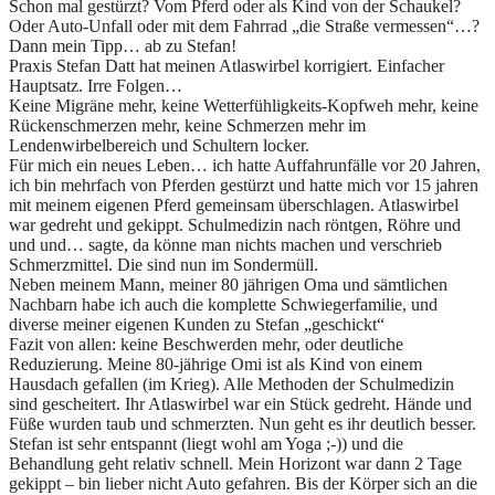
Schon mal gestürzt? Vom Pferd oder als Kind von der Schaukel?
Oder Auto-Unfall oder mit dem Fahrrad „die Straße vermessen“…?
Dann mein Tipp… ab zu Stefan!
Praxis Stefan Datt hat meinen Atlaswirbel korrigiert. Einfacher
Hauptsatz. Irre Folgen…
Keine Migräne mehr, keine Wetterfühligkeits-Kopfweh mehr, keine
Rückenschmerzen mehr, keine Schmerzen mehr im
Lendenwirbelbereich und Schultern locker.
Für mich ein neues Leben… ich hatte Auffahrunfälle vor 20 Jahren,
ich bin mehrfach von Pferden gestürzt und hatte mich vor 15 jahren
mit meinem eigenen Pferd gemeinsam überschlagen. Atlaswirbel
war gedreht und gekippt. Schulmedizin nach röntgen, Röhre und
und und… sagte, da könne man nichts machen und verschrieb
Schmerzmittel. Die sind nun im Sondermüll.
Neben meinem Mann, meiner 80 jährigen Oma und sämtlichen
Nachbarn habe ich auch die komplette Schwiegerfamilie, und
diverse meiner eigenen Kunden zu Stefan „geschickt“
Fazit von allen: keine Beschwerden mehr, oder deutliche
Reduzierung. Meine 80-jährige Omi ist als Kind von einem
Hausdach gefallen (im Krieg). Alle Methoden der Schulmedizin
sind gescheitert. Ihr Atlaswirbel war ein Stück gedreht. Hände und
Füße wurden taub und schmerzten. Nun geht es ihr deutlich besser.
Stefan ist sehr entspannt (liegt wohl am Yoga ;-)) und die
Behandlung geht relativ schnell. Mein Horizont war dann 2 Tage
gekippt – bin lieber nicht Auto gefahren. Bis der Körper sich an die