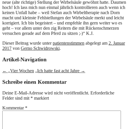
neue (alte richtige) Stellung der Wirbelsäule gewöhnt hatte. Daumen
hoch! Ich lass mich nun einmal jährlich kontrollieren auch wenn ich
keinen Unfall habe – weil Stefan auch Wirbeltherapie nach Dorn
macht und kleinste Fehlstellungen der Wirbelsäule merkt und leicht
korrigiert. Ich bin begeistert – und empfehle ihn gern weiter wo es
geht – vor allem unter den zig Reitern die mit Rückenschmerzen
versuchen gerade auf dem Pferd zu sitzen ;-)“ K.J.
Dieser Beitrag wurde unter
patientenstimmen
abgelegt am
2. Januar
2017
von
Gerno Schwidrowski
.
Artikel-Navigation
←
„Vier Wochen
„Ich hatte fast acht Jahre
→
Schreibe einen Kommentar
Deine E-Mail-Adresse wird nicht veröffentlicht.
Erforderliche
Felder sind mit
*
markiert
Kommentar
*