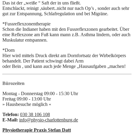
Das ist der „weiße “ Saft der in uns fließt.
Entschlackt, reinigt ,säubert..nicht nur nach Op’s , sonder auch sehr
gut zur Entspannung, Schlafregulation und bei Migräne.
*Fussreflexzonentherapie
Schon die Indianer haben mit den Fussreflexzonen gearbeitet. Über
eine Reflexzone am Fuß kann mann z.B. Asthma lindern, oder auch
Muskulatur entspannen.
*Dorn
Hier wird mittels Druck direkt am Dornfortsatz der Wirbelkörpers
behandelt. Der Patient schwingt dabei Arm
oder Bein , und kann auch jede Menge „Hausaufgaben „machen!
Bürozeiten
Montag - Donnerstag
09:00
-
15:30
Uhr
Freitag
09:00
-
13:00
Uhr
» Hausbesuche möglich «
Telefon:
030 38 106 108
E-Mail:
info@physio-charlottenburg.de
Physiotherapie Praxis Stefan Datt