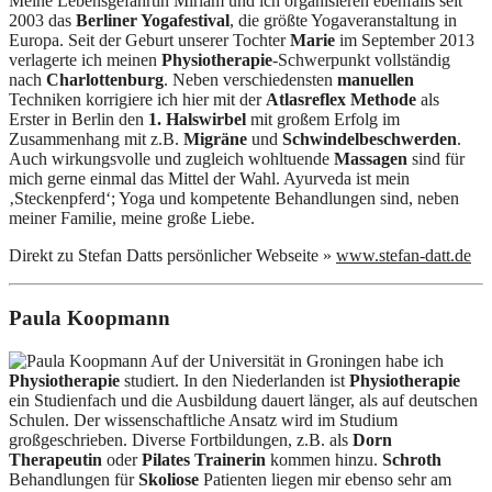
Meine Lebensgefährtin Miriam und ich organisieren ebenfalls seit
2003 das
Berliner Yogafestival
, die größte Yogaveranstaltung in
Europa. Seit der Geburt unserer Tochter
Marie
im September 2013
verlagerte ich meinen
Physiotherapie
-Schwerpunkt vollständig
nach
Charlottenburg
. Neben verschiedensten
manuellen
Techniken korrigiere ich hier mit der
Atlasreflex Methode
als
Erster in Berlin den
1. Halswirbel
mit großem Erfolg im
Zusammenhang mit z.B.
Migräne
und
Schwindelbeschwerden
.
Auch wirkungsvolle und zugleich wohltuende
Massagen
sind für
mich gerne einmal das Mittel der Wahl. Ayurveda ist mein
‚Steckenpferd‘; Yoga und kompetente Behandlungen sind, neben
meiner Familie, meine große Liebe.
Direkt zu Stefan Datts persönlicher Webseite »
www.stefan-datt.de
Paula Koopmann
Auf der Universität in Groningen habe ich
Physiotherapie
studiert. In den Niederlanden ist
Physiotherapie
ein Studienfach und die Ausbildung dauert länger, als auf deutschen
Schulen. Der wissenschaftliche Ansatz wird im Studium
großgeschrieben. Diverse Fortbildungen, z.B. als
Dorn
Therapeutin
oder
Pilates Trainerin
kommen hinzu.
Schroth
Behandlungen für
Skoliose
Patienten liegen mir ebenso sehr am