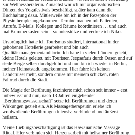
zur Wellnessberaterin. Zunächst war ich mit organisatorischen
Dingen des Yogafestivals beschäftigt, später kam dann die
Buchhaltung dazu. Mittlerweile bin ich in der Rezeption der
Physiotherapie angekommen. Termine machen mit Patienten,
Anrufe, E-Mails, Kollegen und Räume koordinieren … und auch
mal Kummerkasten sein – so unterstütze und vertrete ich Niko.
Ursprünglich hatte ich Tourismus studiert, international in der
gehobenen Hotellerie gearbeitet und bin auch
Qualitätsmanagementauditorin. Ich habe in vielen Ländern gelebt,
kleine Hotels geleitet, mit Touristen Jeepsafaris durch Oasen und auf
steile Berge selber durchgeführt und nun bin ich wieder in Berlin,
meiner Heimatstadt, angekommen. Hier fahre ich keinen
Landcruiser mehr, sondern cruise mit meinem schicken, roten
Fahrrad durch die Stadt.
Die Magie der Berührung faszinierte mich schon seit immer – erst
unbewusst und nun, nach 13 Jahren eingehender
„Berührungswissenschaft“ setze ich Berührungen und deren
Wirkungen gezielt ein. Als Massagetherapeutin erlebe ich
wohlwollende Berührungen intensiv, verbindend und äußerst
heilsam.
Meine Lieblingsbeschäftigung ist das Hawaiianische Massage
Ritual. Hier verbinden sich Herzensarbeit mit heilsamer Berührung,