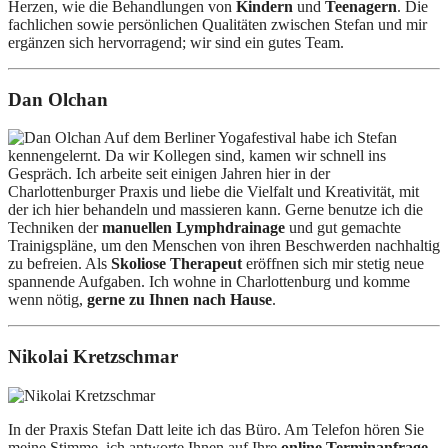
Herzen, wie die Behandlungen von
Kindern
und
Teenagern
. Die
fachlichen sowie persönlichen Qualitäten zwischen Stefan und mir
ergänzen sich hervorragend; wir sind ein gutes Team.
Dan Olchan
Auf dem Berliner Yogafestival habe ich Stefan
kennengelernt. Da wir Kollegen sind, kamen wir schnell ins
Gespräch. Ich arbeite seit einigen Jahren hier in der
Charlottenburger Praxis und liebe die Vielfalt und Kreativität, mit
der ich hier behandeln und massieren kann. Gerne benutze ich die
Techniken der
manuellen Lymphdrainage
und gut gemachte
Trainigspläne, um den Menschen von ihren Beschwerden nachhaltig
zu befreien. Als
Skoliose Therapeut
eröffnen sich mir stetig neue
spannende Aufgaben. Ich wohne in Charlottenburg und komme
wenn nötig,
gerne zu Ihnen nach Hause
.
Nikolai Kretzschmar
In der Praxis Stefan Datt leite ich das Büro. Am Telefon hören Sie
meine Stimme, ich antworte Ihnen auf Ihre
online Terminanfrage