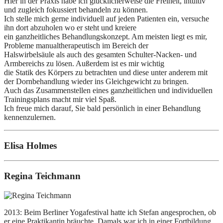
Hier in der Praxis habe ich glücklicherweise die Freiheit, intuitiv
und zugleich fokussiert behandeln zu können.
Ich stelle mich gerne individuell auf jeden Patienten ein, versuche
ihn dort abzuholen wo er steht und kreiere
ein ganzheitliches Behandlungskonzept. Am meisten liegt es mir,
Probleme manualtherapeutisch im Bereich der
Halswirbelsäule als auch des gesamten Schulter-Nacken- und
Armbereichs zu lösen. Außerdem ist es mir wichtig
die Statik des Körpers zu betrachten und diese unter anderem mit
der Dornbehandlung wieder ins Gleichgewicht zu bringen.
Auch das Zusammenstellen eines ganzheitlichen und individuellen
Trainingsplans macht mir viel Spaß.
Ich freue mich darauf, Sie bald persönlich in einer Behandlung
kennenzulernen.
Elisa Holmes
Regina Teichmann
2013: Beim Berliner Yogafestival hatte ich Stefan angesprochen, ob
er eine Praktikantin bräuchte. Damals war ich in einer Fortbildung